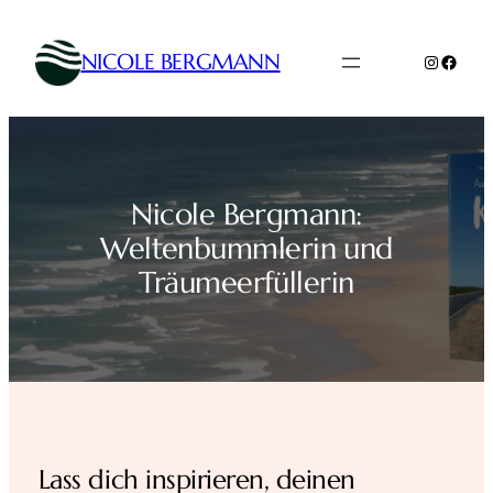
Zum
Inhalt
NICOLE BERGMANN
Instagr
Faceb
springen
Nicole Bergmann:
Weltenbummlerin und
Träumeerfüllerin
Lass dich inspirieren, deinen